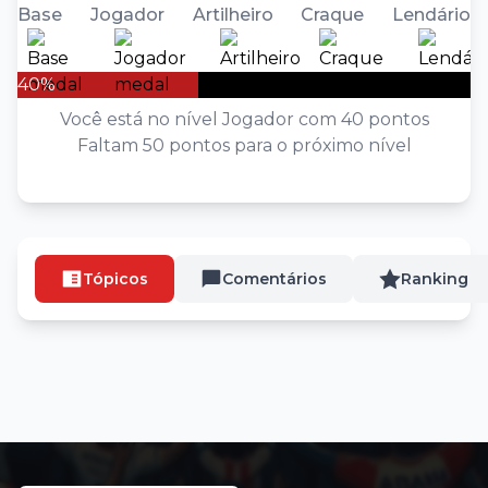
Base
Jogador
Artilheiro
Craque
Lendário
40%
Você está no nível Jogador com 40 pontos
Faltam 50 pontos para o próximo nível
Tópicos
Comentários
Ranking