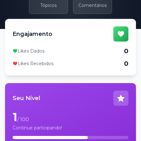
Tópicos
Comentários
Engajamento
0
Likes Dados
0
Likes Recebidos
Seu Nível
1
/ 100
Continue participando!