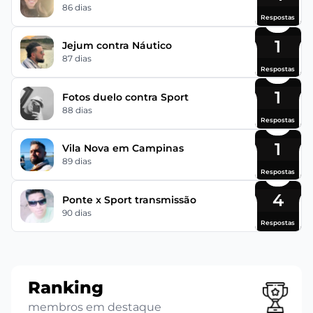
86 dias
Respostas
1
Jejum contra Náutico
87 dias
Respostas
1
Fotos duelo contra Sport
88 dias
Respostas
1
Vila Nova em Campinas
89 dias
Respostas
4
Ponte x Sport transmissão
90 dias
Respostas
Ranking
membros em destaque