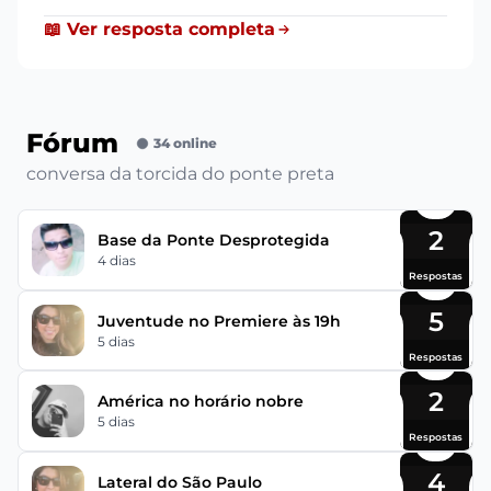
📖 Ver resposta completa
Fórum
34 online
conversa da torcida do ponte preta
2
Base da Ponte Desprotegida
4 dias
Respostas
5
Juventude no Premiere às 19h
5 dias
Respostas
2
América no horário nobre
5 dias
Respostas
4
Lateral do São Paulo