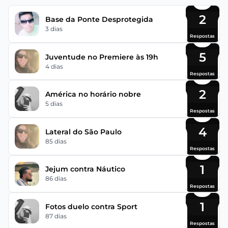
2
Base da Ponte Desprotegida
3 dias
Respostas
5
Juventude no Premiere às 19h
4 dias
Respostas
2
América no horário nobre
5 dias
Respostas
4
Lateral do São Paulo
85 dias
Respostas
1
Jejum contra Náutico
86 dias
Respostas
1
Fotos duelo contra Sport
87 dias
Respostas