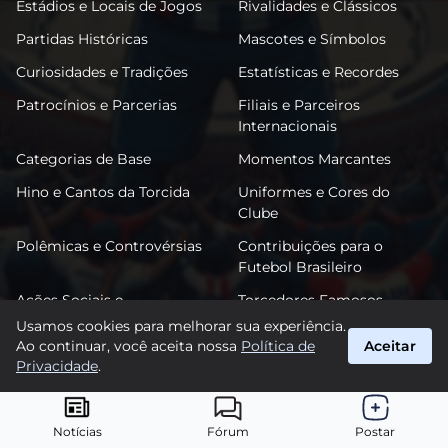
Estádios e Locais de Jogos
Rivalidades e Clássicos
Partidas Históricas
Mascotes e Símbolos
Curiosidades e Tradições
Estatísticas e Recordes
Patrocínios e Parcerias
Filiais e Parceiros
Internacionais
Categorias de Base
Momentos Marcantes
Hino e Cantos da Torcida
Uniformes e Cores do
Clube
Polêmicas e Controvérsias
Contribuições para o
Futebol Brasileiro
Ações Sociais e
Torcedores Famosos
Comunitárias
Usamos cookies para melhorar sua experiência.
Ao continuar, você aceita nossa
Política de
Aceitar
Privacidade
.
FutPonte
suporte@futponte.com.br
Notícias
Fórum
Postar