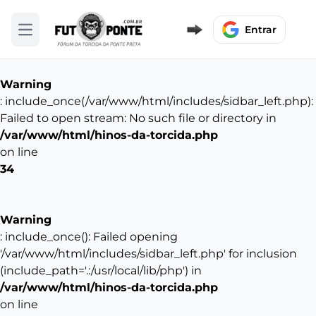
Entrar
Abrir menu
Warning
: include_once(/var/www/html/includes/sidbar_left.php):
Failed to open stream: No such file or directory in
/var/www/html/hinos-da-torcida.php
on line
34
Warning
: include_once(): Failed opening
'/var/www/html/includes/sidbar_left.php' for inclusion
(include_path='.:/usr/local/lib/php') in
/var/www/html/hinos-da-torcida.php
on line