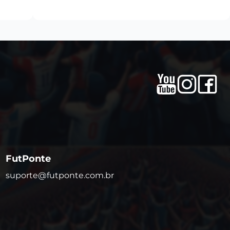
FutPonte
suporte@futponte.com.br