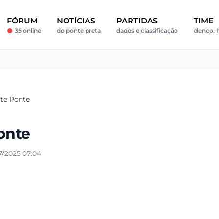
FÓRUM
NOTÍCIAS
PARTIDAS
TIME
35 online
do ponte preta
dados e classificação
elenco, h
nte Ponte
Ponte
7/2025 07:04