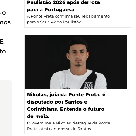
Paulistão 2026 após derrota
para a Portuguesa
 o
A Ponte Preta confirma seu rebaixamento
rmos
para a Série A2 do Paulistão...
 E
to
Nikolas, joia da Ponte Preta, é
disputado por Santos e
Corinthians. Entenda o futuro
do meia.
O jovem meia Nikolas, destaque da Ponte
Preta, atrai o interesse de Santos...