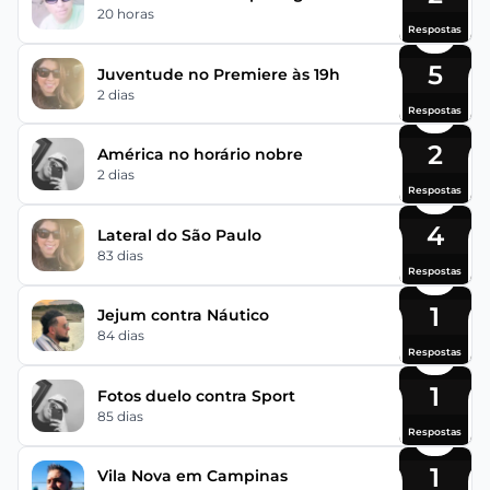
20 horas
Respostas
5
Juventude no Premiere às 19h
2 dias
Respostas
2
América no horário nobre
2 dias
Respostas
4
Lateral do São Paulo
83 dias
Respostas
1
Jejum contra Náutico
84 dias
Respostas
1
Fotos duelo contra Sport
85 dias
Respostas
1
Vila Nova em Campinas