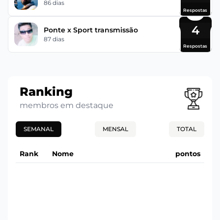
86 dias
Respostas
4
Ponte x Sport transmissão
87 dias
Respostas
Ranking
membros em destaque
SEMANAL
MENSAL
TOTAL
Rank
Nome
pontos