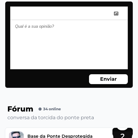
Enviar
Fórum
34 online
conversa da torcida do ponte preta
2
Base da Ponte Desprotegida