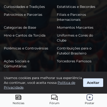
Curiosidades e Tradições
Estatísticas e Recordes
Patrocínios e Parcerias
Filiais e Parceiros
Internacionais
Categorias de Base
Momentos Marcantes
Hino e Cantos da Torcida
Uniformes e Cores do
Clube
Polêmicas e Controvérsias
Contribuições para o
Futebol Brasileiro
Ações Sociais e
Torcedores Famosos
Comunitárias
Usamos cookies para melhorar sua experiência.
Ao continuar, você aceita nossa
Política de
Aceitar
FutPonte
Privacidade
.
suporte@futponte.com.br
© 2026 FutPonte. Todos os direitos reservados.
Notícias
Fórum
Postar