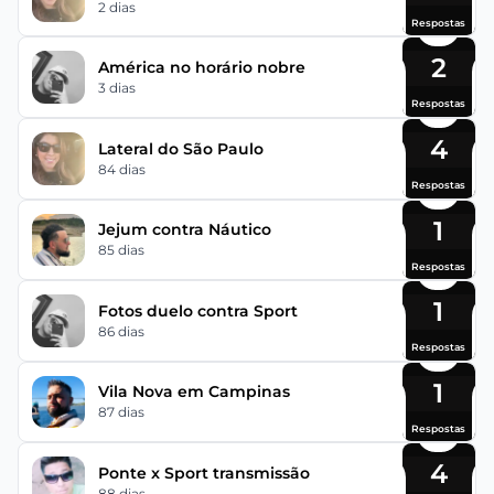
2 dias
Respostas
2
América no horário nobre
3 dias
Respostas
4
Lateral do São Paulo
84 dias
Respostas
1
Jejum contra Náutico
85 dias
Respostas
1
Fotos duelo contra Sport
86 dias
Respostas
1
Vila Nova em Campinas
87 dias
Respostas
4
Ponte x Sport transmissão
88 dias