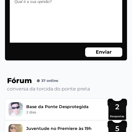
Enviar
Fórum
37 online
conversa da torcida do ponte preta
2
Base da Ponte Desprotegida
2 dias
Respostas
5
Juventude no Premiere às 19h