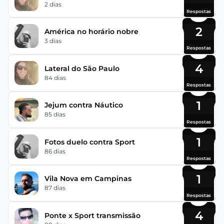
2 dias
Respostas
2
América no horário nobre
3 dias
Respostas
4
Lateral do São Paulo
84 dias
Respostas
1
Jejum contra Náutico
85 dias
Respostas
1
Fotos duelo contra Sport
86 dias
Respostas
1
Vila Nova em Campinas
87 dias
Respostas
4
Ponte x Sport transmissão