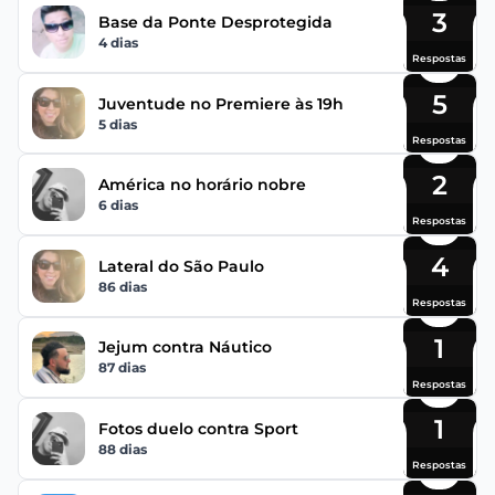
3
Base da Ponte Desprotegida
4 dias
Respostas
5
Juventude no Premiere às 19h
5 dias
Respostas
2
América no horário nobre
6 dias
Respostas
4
Lateral do São Paulo
86 dias
Respostas
1
Jejum contra Náutico
87 dias
Respostas
1
Fotos duelo contra Sport
88 dias
Respostas