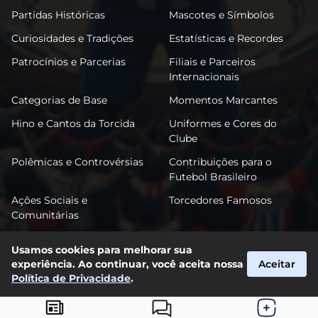
Partidas Históricas
Mascotes e Símbolos
Curiosidades e Tradições
Estatísticas e Recordes
Patrocínios e Parcerias
Filiais e Parceiros
Internacionais
Categorias de Base
Momentos Marcantes
Hino e Cantos da Torcida
Uniformes e Cores do
Clube
Polêmicas e Controvérsias
Contribuições para o
Futebol Brasileiro
Ações Sociais e
Torcedores Famosos
Comunitárias
Usamos cookies para melhorar sua
experiência. Ao continuar, você aceita nossa
Aceitar
FutPonte
Política de Privacidade
.
suporte@futponte.com.br