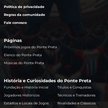
Política de privacidade
Regras da comunidade
Fale conosco
Páginas
Próximos jogos do Ponte Preta
Elenco do Ponte Preta
Músicas do Ponte Preta
História e Curiosidades do Ponte Preta
Fundação e História Inicial
Títulos e Conquistas
Jogadores Históricos
Técnicos e Treinadores
Estádios e Locais de Jogos
Rivalidades e Clássicos