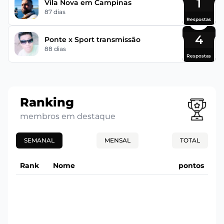
1
Vila Nova em Campinas
87 dias
Respostas
4
Ponte x Sport transmissão
88 dias
Respostas
Ranking
membros em destaque
SEMANAL
MENSAL
TOTAL
Rank
Nome
pontos