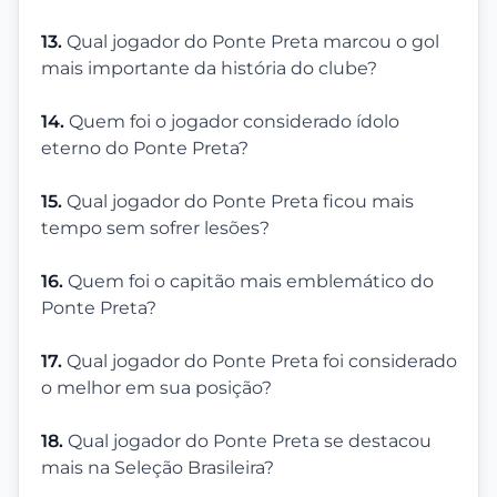
13.
Qual jogador do Ponte Preta marcou o gol
mais importante da história do clube?
14.
Quem foi o jogador considerado ídolo
eterno do Ponte Preta?
15.
Qual jogador do Ponte Preta ficou mais
tempo sem sofrer lesões?
16.
Quem foi o capitão mais emblemático do
Ponte Preta?
17.
Qual jogador do Ponte Preta foi considerado
o melhor em sua posição?
18.
Qual jogador do Ponte Preta se destacou
mais na Seleção Brasileira?