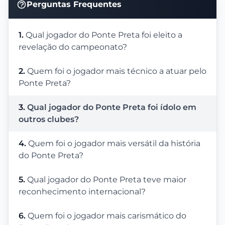
Perguntas Frequentes
1.
Qual jogador do Ponte Preta foi eleito a
revelação do campeonato?
2.
Quem foi o jogador mais técnico a atuar pelo
Ponte Preta?
3.
Qual jogador do Ponte Preta foi ídolo em
outros clubes?
4.
Quem foi o jogador mais versátil da história
do Ponte Preta?
5.
Qual jogador do Ponte Preta teve maior
reconhecimento internacional?
6.
Quem foi o jogador mais carismático do