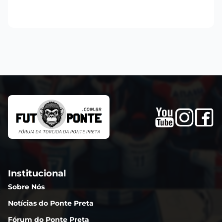
Institucional
Sobre Nós
Notícias do Ponte Preta
Fórum do Ponte Preta