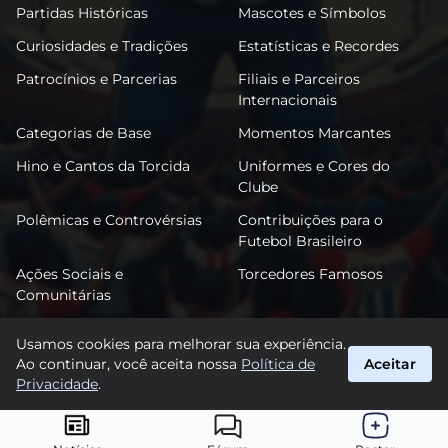
Partidas Históricas
Mascotes e Símbolos
Curiosidades e Tradições
Estatísticas e Recordes
Patrocínios e Parcerias
Filiais e Parceiros
Internacionais
Categorias de Base
Momentos Marcantes
Hino e Cantos da Torcida
Uniformes e Cores do
Clube
Polêmicas e Controvérsias
Contribuições para o
Futebol Brasileiro
Ações Sociais e
Torcedores Famosos
Comunitárias
Usamos cookies para melhorar sua experiência.
Ao continuar, você aceita nossa
Política de
Aceitar
FutPonte
Privacidade
.
suporte@futponte.com.br
© 2026 FutPonte. Todos os direitos reservados.