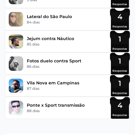
Respostas
4
Lateral do São Paulo
84 dias
Respostas
1
Jejum contra Náutico
85 dias
Respostas
1
Fotos duelo contra Sport
86 dias
Respostas
1
Vila Nova em Campinas
87 dias
Respostas
4
Ponte x Sport transmissão
88 dias
Respostas