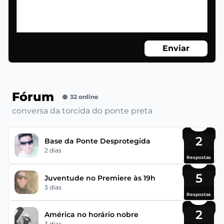
Enviar
Fórum
32 online
conversa da torcida do ponte preta
2
Base da Ponte Desprotegida
2 dias
Respostas
5
Juventude no Premiere às 19h
3 dias
Respostas
2
América no horário nobre
3 dias