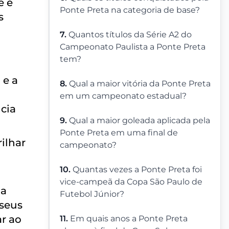
e e
Ponte Preta na categoria de base?
s
7.
Quantos títulos da Série A2 do
Campeonato Paulista a Ponte Preta
tem?
 e a
8.
Qual a maior vitória da Ponte Preta
em um campeonato estadual?
cia
9.
Qual a maior goleada aplicada pela
Ponte Preta em uma final de
ilhar
campeonato?
10.
Quantas vezes a Ponte Preta foi
vice-campeã da Copa São Paulo de
da
Futebol Júnior?
 seus
r ao
11.
Em quais anos a Ponte Preta