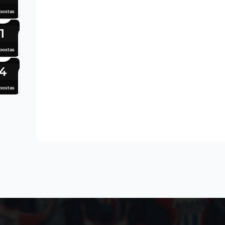
postas
1
postas
4
postas