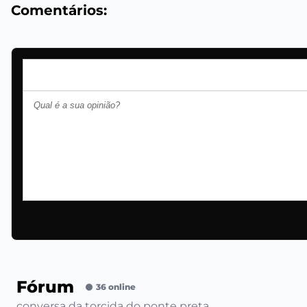
Comentários:
Fórum
36 online
conversa da torcida do ponte preta