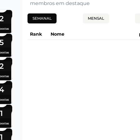
membros em destaque
2
SEMANAL
MENSAL
postas
Rank
Nome
5
postas
2
postas
4
postas
1
postas
1