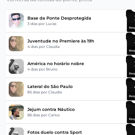
Base da Ponte Desprotegida
3 dias
por Lucas
Res
Juventude no Premiere às 19h
4 dias
por Claudia
Res
América no horário nobre
4 dias
por Bruno
Res
Lateral do São Paulo
85 dias
por Claudia
Res
Jejum contra Náutico
86 dias
por Carlos
Res
Fotos duelo contra Sport