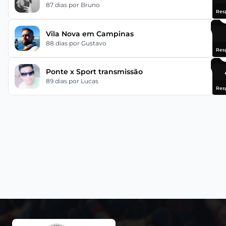
87 dias
por Bruno
Res
Vila Nova em Campinas
88 dias
por Gustavo
Res
Ponte x Sport transmissão
89 dias
por Lucas
Res