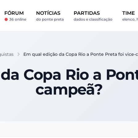
FÓRUM
NOTÍCIAS
PARTIDAS
TIME
36 online
do ponte preta
dados e classificação
elenco, 
quistas
Em qual edição da Copa Rio a Ponte Preta foi vice
da Copa Rio a Ponte
campeã?