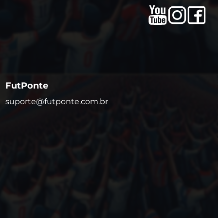
FutPonte
suporte@futponte.com.br