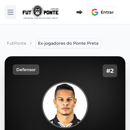
Entrar
Abrir menu
FutPonte
Ex-jogadores do Ponte Preta
Defensor
#2