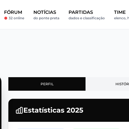
FÓRUM
NOTÍCIAS
PARTIDAS
TIME
32 online
do ponte preta
dados e classificação
elenco, h
PERFIL
HISTÓR
Estatísticas 2025