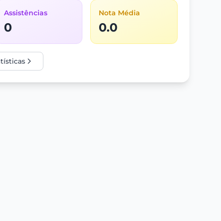
Assistências
Nota Média
0
0.0
tísticas