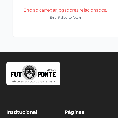
Erro ao carregar jogadores relacionados.
Erro: Failed to fetch
Institucional
Páginas