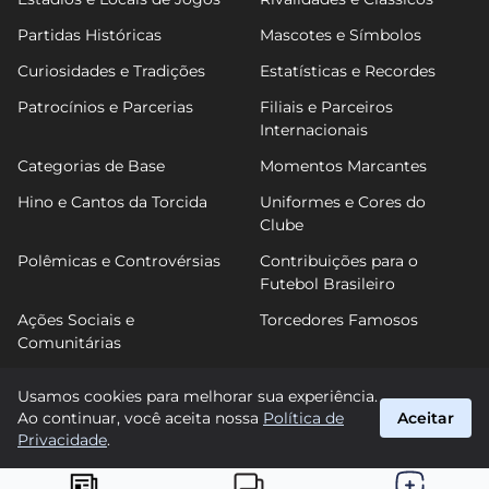
Partidas Históricas
Mascotes e Símbolos
Curiosidades e Tradições
Estatísticas e Recordes
Patrocínios e Parcerias
Filiais e Parceiros
Internacionais
Categorias de Base
Momentos Marcantes
Hino e Cantos da Torcida
Uniformes e Cores do
Clube
Polêmicas e Controvérsias
Contribuições para o
Futebol Brasileiro
Ações Sociais e
Torcedores Famosos
Comunitárias
Usamos cookies para melhorar sua experiência.
Ao continuar, você aceita nossa
Política de
Aceitar
FutPonte
Privacidade
.
suporte@futponte.com.br