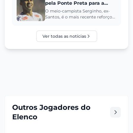
pela Ponte Preta para a
Temporada de 2025
O meio-campista Serginho, ex-
Santos, é o mais recente reforço
da Ponte Preta para a disputa da
Série C em 2025. Saiba de...
Ver todas as notícias
Outros Jogadores do
Elenco