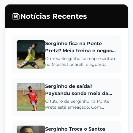
Notícias Recentes
Serginho fica na Ponte
Preta? Meia treina e negocia
permanência para 2026
O meia Serginho se reapresentou
no Moisés Lucarelli e aguarda
acerto financeiro para renovar
com a Ponte Preta. Veja det...
Serginho de saída?
Paysandu sonda meia da
Ponte Preta sob greve
O futuro de Serginho na Ponte
Preta está ameaçado. Com
salários atrasados e proposta do
Paysandu, o meia pode não
renova...
Serginho Troca o Santos