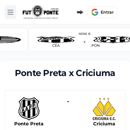
Entrar
Abrir menu
SERIE B
X
CEA
PON
Ponte Preta x Criciuma
-
Ponte Preta
Criciuma