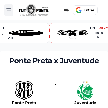
Entrar
Abrir menu
ERIE B
SERIE B
AO VI
08/08
X
16H
ATH
CEA
Ponte Preta x Juventude
-
Ponte Preta
Juventude