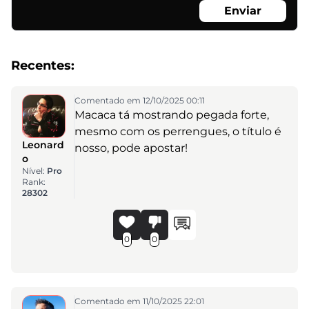
Enviar
Recentes:
Comentado em 12/10/2025 00:11
Macaca tá mostrando pegada forte,
mesmo com os perrengues, o título é
Leonard
nosso, pode apostar!
o
Nível:
Pro
Rank:
28302
0
0
Comentado em 11/10/2025 22:01