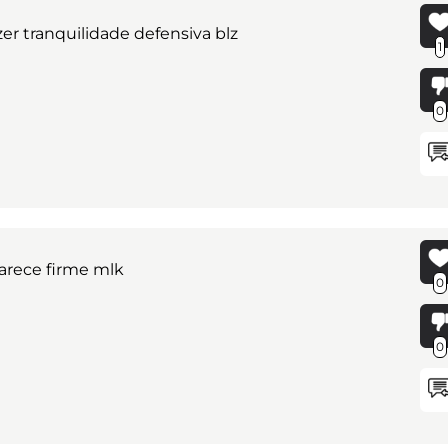
zer tranquilidade defensiva blz
1
0
parece firme mlk
0
0