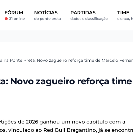
FÓRUM
NOTÍCIAS
PARTIDAS
TIME
31 online
do ponte preta
dados e classificação
elenco, h
a na Ponte Preta: Novo zagueiro reforça time de Marcelo Ferna
a: Novo zagueiro reforça time
tições de 2026 ganhou um novo capítulo com a
s, vinculado ao Red Bull Bragantino, já se encontr