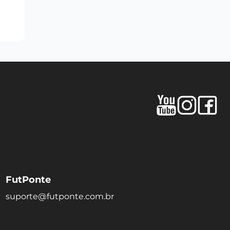
FutPonte
suporte@futponte.com.br