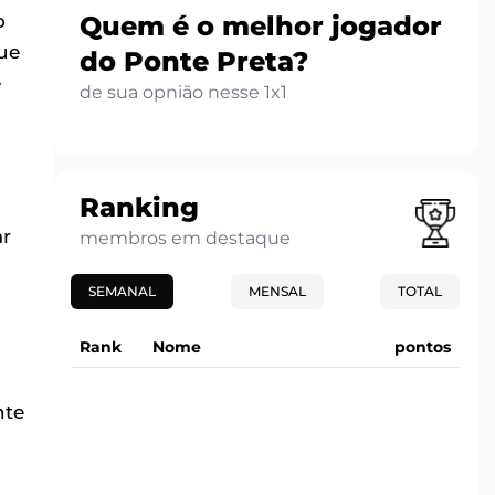
Quem é o melhor jogador
o
que
do Ponte Preta?
e
de sua opnião nesse 1x1
Ranking
m
ar
membros em destaque
SEMANAL
MENSAL
TOTAL
Rank
Nome
pontos
nte