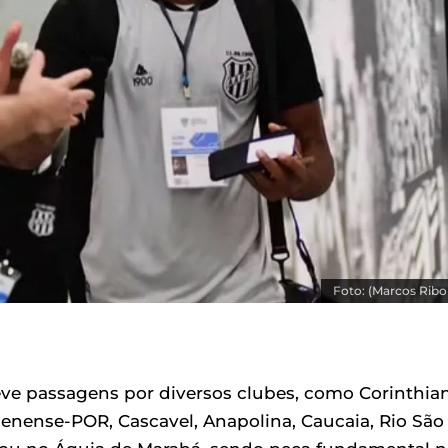
Foto: (Marcos Ribol
eve passagens por diversos clubes, como Corinthia
anenense-POR, Cascavel, Anapolina, Caucaia, Rio São