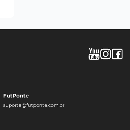
FutPonte
suporte@futponte.com.br