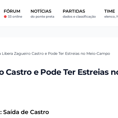
FÓRUM
NOTÍCIAS
PARTIDAS
TIME
33 online
do ponte preta
dados e classificação
elenco, h
 Libera Zagueiro Castro e Pode Ter Estreias no Meio-Campo
o Castro e Pode Ter Estreias n
 Saída de Castro