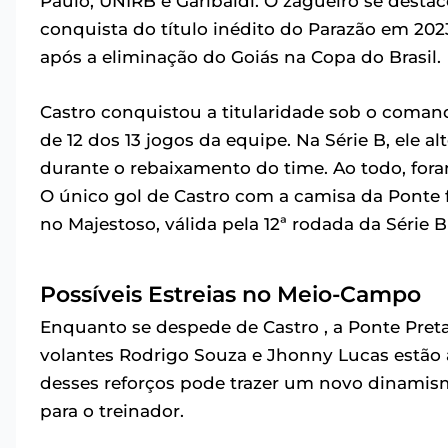
Paulo, UNIRB e Garibaldi. O zagueiro se dest
conquista do título inédito do Parazão em 20
após a eliminação do Goiás na Copa do Brasil.
Castro conquistou a titularidade sob o comand
de 12 dos 13 jogos da equipe. Na Série B, ele a
durante o rebaixamento do time. Ao todo, fora
O único gol de Castro com a camisa da Ponte f
no Majestoso, válida pela 12ª rodada da Série 
Possíveis Estreias no Meio-Campo
Enquanto se despede de Castro , a Ponte Pre
volantes Rodrigo Souza e Jhonny Lucas estão a
desses reforços pode trazer um novo dinamism
para o treinador.