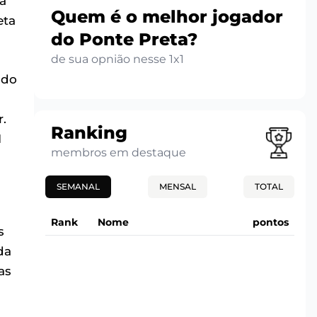
a
Quem é o melhor jogador
eta
do Ponte Preta?
de sua opnião nesse 1x1
ndo
.
Ranking
1
membros em destaque
SEMANAL
MENSAL
TOTAL
Rank
Nome
pontos
s
da
as