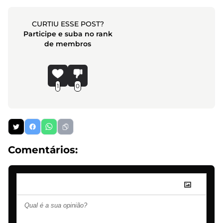
CURTIU ESSE POST?
Participe e suba no rank
de membros
1
0
Comentários: