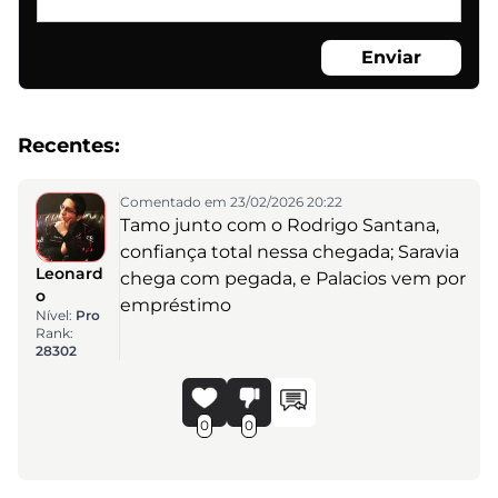
Enviar
Recentes:
Comentado em 23/02/2026 20:22
Tamo junto com o Rodrigo Santana,
confiança total nessa chegada; Saravia
Leonard
chega com pegada, e Palacios vem por
o
empréstimo
Nível:
Pro
Rank:
28302
0
0