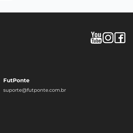
FutPonte
suporte@futponte.com.br