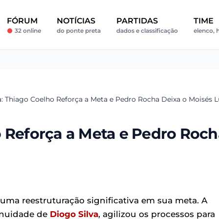
FÓRUM
NOTÍCIAS
PARTIDAS
TIME
32 online
do ponte preta
dados e classificação
elenco, h
: Thiago Coelho Reforça a Meta e Pedro Rocha Deixa o Moisés Lu
o Reforça a Meta e Pedro Roch
uma reestruturação significativa em sua meta. A
inuidade de
Diogo Silva
, agilizou os processos para