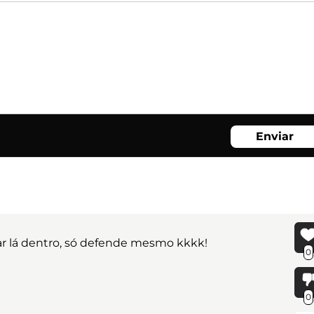
Enviar
bar lá dentro, só defende mesmo kkkk!
0
0