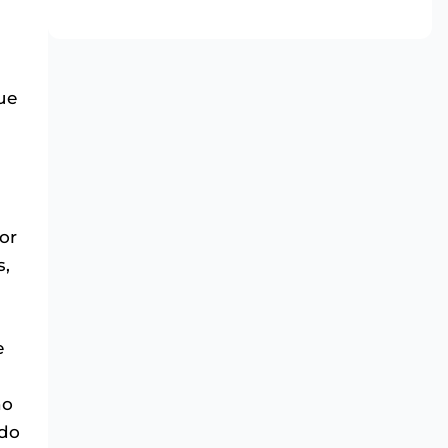
ue
s
or
s,
e
no
udo