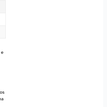
 e
os
ma