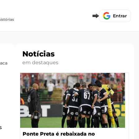
Entrar
istórias
Notícias
em destaques
caca na Série C
s
Ponte Preta é rebaixada no