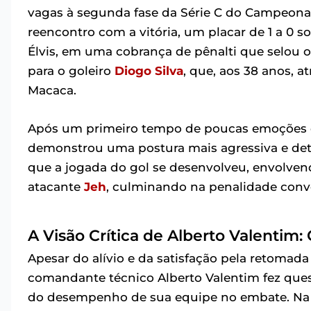
vagas à segunda fase da Série C do Campeonato
reencontro com a vitória, um placar de 1 a 0 
Élvis, em uma cobrança de pênalti que selou 
para o goleiro
Diogo Silva
, que, aos 38 anos, 
Macaca.
Após um primeiro tempo de poucas emoções e
demonstrou uma postura mais agressiva e de
que a jogada do gol se desenvolveu, envolven
atacante
Jeh
, culminando na penalidade conve
A Visão Crítica de Alberto Valentim
Apesar do alívio e da satisfação pela retomad
comandante técnico Alberto Valentim fez ques
do desempenho de sua equipe no embate. Na ó