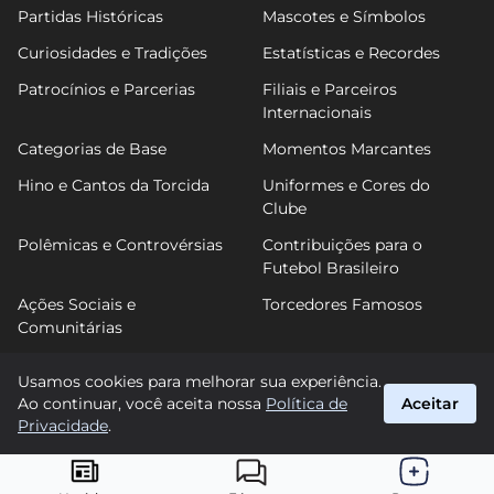
Partidas Históricas
Mascotes e Símbolos
Curiosidades e Tradições
Estatísticas e Recordes
Patrocínios e Parcerias
Filiais e Parceiros
Internacionais
Categorias de Base
Momentos Marcantes
Hino e Cantos da Torcida
Uniformes e Cores do
Clube
Polêmicas e Controvérsias
Contribuições para o
Futebol Brasileiro
Ações Sociais e
Torcedores Famosos
Comunitárias
Usamos cookies para melhorar sua experiência.
Ao continuar, você aceita nossa
Política de
Aceitar
FutPonte
Privacidade
.
suporte@futponte.com.br
© 2026 FutPonte. Todos os direitos reservados.