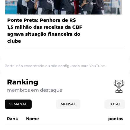
Ponte Preta: Penhora de R$
1,5 milhão das receitas da CBF
agrava situação financeira do
clube
Portal não encontrado ou não configurado para YouTube.
Ranking
membros em destaque
SEMANAL
MENSAL
TOTAL
Rank
Nome
pontos