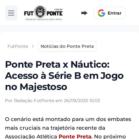
Entrar
Abrir menu
FutPonte
Notícias do Ponte Preta
Ponte Preta x Náutico:
Acesso à Série B em Jogo
no Majestoso
Por Redação FutPonte em 26/09/2025 10:03
O cenário está montado para um dos embates
mais cruciais na trajetória recente da
Associação Atlética
Ponte Preta
. No próximo