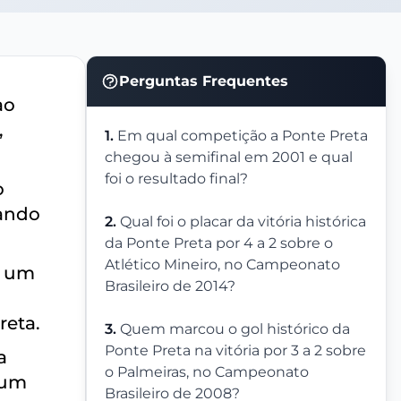
Perguntas Frequentes
ao
,
1.
Em qual competição a Ponte Preta
chegou à semifinal em 2001 e qual
foi o resultado final?
o
cando
2.
Qual foi o placar da vitória histórica
da Ponte Preta por 4 a 2 sobre o
Atlético Mineiro, no Campeonato
u um
Brasileiro de 2014?
reta.
3.
Quem marcou o gol histórico da
Ponte Preta na vitória por 3 a 2 sobre
a
o Palmeiras, no Campeonato
 um
Brasileiro de 2008?