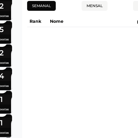
2
SEMANAL
MENSAL
postas
Rank
Nome
5
postas
2
postas
4
postas
1
postas
1
postas