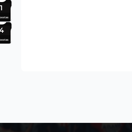
1
postas
4
postas