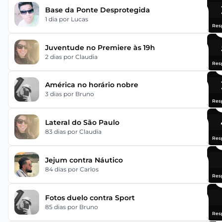
Base da Ponte Desprotegida
1 dia
por Lucas
Res
Juventude no Premiere às 19h
2 dias
por Claudia
Res
América no horário nobre
3 dias
por Bruno
Res
Lateral do São Paulo
83 dias
por Claudia
Res
Jejum contra Náutico
84 dias
por Carlos
Res
Fotos duelo contra Sport
85 dias
por Bruno
Res