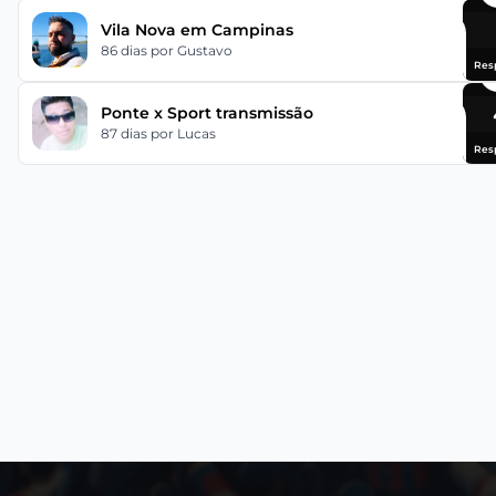
Vila Nova em Campinas
86 dias
por Gustavo
Res
Ponte x Sport transmissão
87 dias
por Lucas
Res