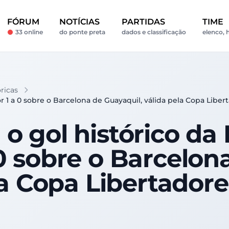
FÓRUM
NOTÍCIAS
PARTIDAS
TIME
33 online
do ponte preta
dados e classificação
elenco, h
óricas
 1 a 0 sobre o Barcelona de Guayaquil, válida pela Copa Liber
 gol histórico da 
a 0 sobre o Barcelon
la Copa Libertadore