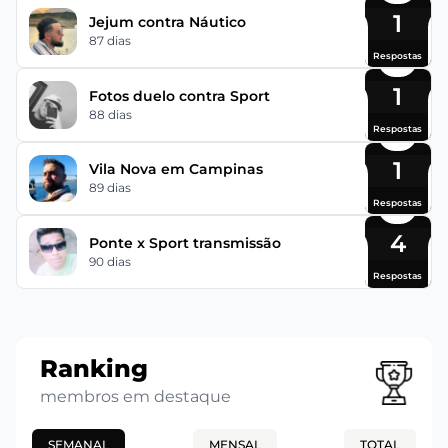
1
Jejum contra Náutico
87 dias
Respostas
1
Fotos duelo contra Sport
88 dias
Respostas
1
Vila Nova em Campinas
89 dias
Respostas
4
Ponte x Sport transmissão
90 dias
Respostas
Ranking
membros em destaque
SEMANAL
MENSAL
TOTAL