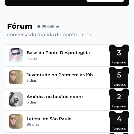
Fórum
36 online
conversa da torcida do ponte preta
3
Base da Ponte Desprotegida
4 dias
Respostas
5
Juventude no Premiere às 19h
5 dias
Respostas
2
América no horário nobre
6 dias
Respostas
4
Lateral do São Paulo
86 dias
Respostas