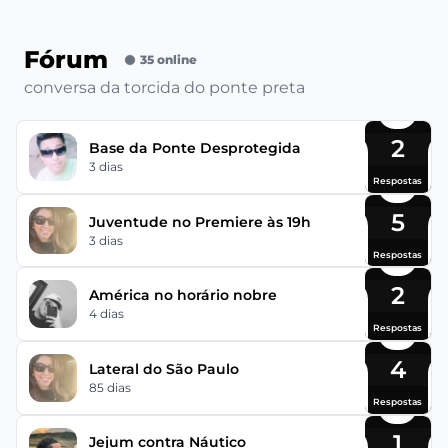
Fórum
35 online
conversa da torcida do ponte preta
2
Base da Ponte Desprotegida
3 dias
Respostas
5
Juventude no Premiere às 19h
3 dias
Respostas
2
América no horário nobre
4 dias
Respostas
4
Lateral do São Paulo
85 dias
Respostas
1
Jejum contra Náutico