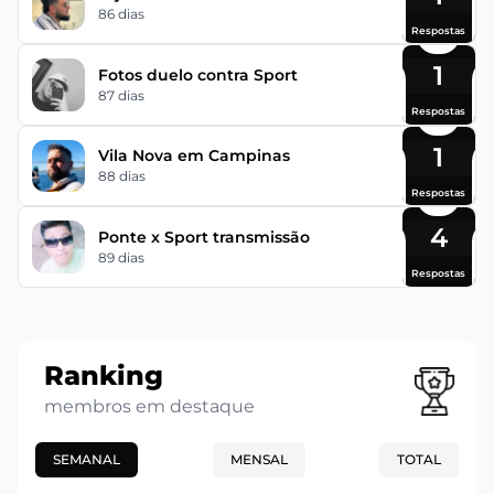
86 dias
Respostas
1
Fotos duelo contra Sport
87 dias
Respostas
1
Vila Nova em Campinas
88 dias
Respostas
4
Ponte x Sport transmissão
89 dias
Respostas
Ranking
membros em destaque
SEMANAL
MENSAL
TOTAL