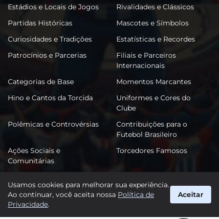
Estádios e Locais de Jogos
Rivalidades e Clássicos
Partidas Históricas
Mascotes e Símbolos
Curiosidades e Tradições
Estatísticas e Recordes
Patrocínios e Parcerias
Filiais e Parceiros
Internacionais
Categorias de Base
Momentos Marcantes
Hino e Cantos da Torcida
Uniformes e Cores do
Clube
Polêmicas e Controvérsias
Contribuições para o
Futebol Brasileiro
Ações Sociais e
Torcedores Famosos
Comunitárias
Usamos cookies para melhorar sua experiência.
Ao continuar, você aceita nossa
Política de
Aceitar
FutPonte
Privacidade
.
suporte@futponte.com.br