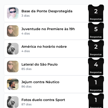
2
Base da Ponte Desprotegida
3 dias
Respostas
5
Juventude no Premiere às 19h
4 dias
Respostas
2
América no horário nobre
4 dias
Respostas
4
Lateral do São Paulo
85 dias
Respostas
1
Jejum contra Náutico
86 dias
Respostas
1
Fotos duelo contra Sport
87 dias
Respostas