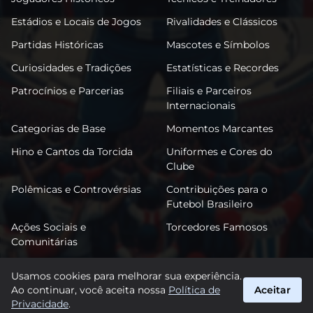
Estádios e Locais de Jogos
Rivalidades e Clássicos
Partidas Históricas
Mascotes e Símbolos
Curiosidades e Tradições
Estatísticas e Recordes
Patrocínios e Parcerias
Filiais e Parceiros
Internacionais
Categorias de Base
Momentos Marcantes
Hino e Cantos da Torcida
Uniformes e Cores do
Clube
Polêmicas e Controvérsias
Contribuições para o
Futebol Brasileiro
Ações Sociais e
Torcedores Famosos
Comunitárias
Usamos cookies para melhorar sua experiência.
Ao continuar, você aceita nossa
Política de
Aceitar
FutPonte
Privacidade
.