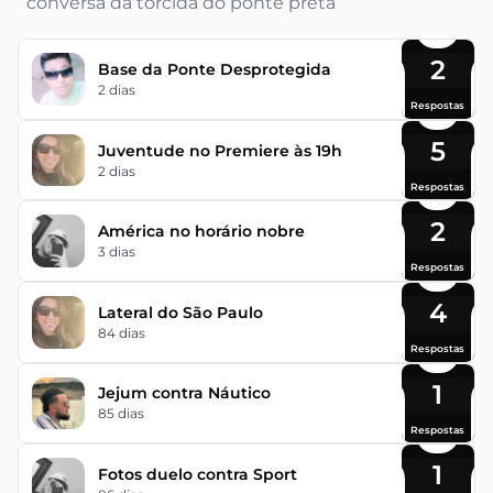
conversa da torcida do ponte preta
2
Base da Ponte Desprotegida
2 dias
Respostas
5
Juventude no Premiere às 19h
2 dias
Respostas
2
América no horário nobre
3 dias
Respostas
4
Lateral do São Paulo
84 dias
Respostas
1
Jejum contra Náutico
85 dias
Respostas
1
Fotos duelo contra Sport