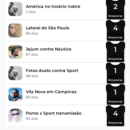
2
América no horário nobre
5 dias
Respostas
4
Lateral do São Paulo
86 dias
Respostas
1
Jejum contra Náutico
87 dias
Respostas
1
Fotos duelo contra Sport
88 dias
Respostas
1
Vila Nova em Campinas
89 dias
Respostas
4
Ponte x Sport transmissão
90 dias
Respostas