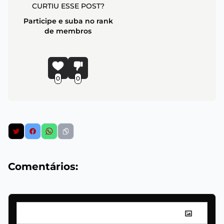
CURTIU ESSE POST?
Participe e suba no rank
de membros
0
0
Comentários: