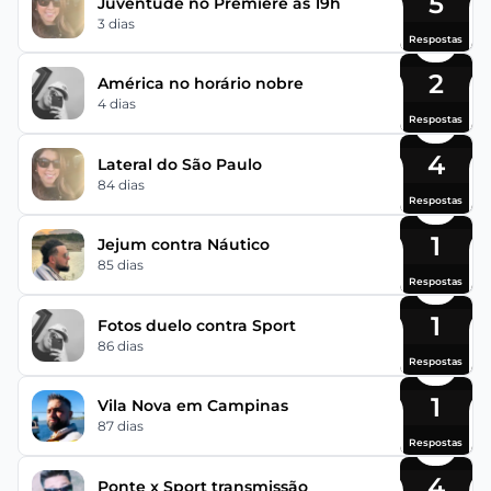
5
Juventude no Premiere às 19h
3 dias
Respostas
2
América no horário nobre
4 dias
Respostas
4
Lateral do São Paulo
84 dias
Respostas
1
Jejum contra Náutico
85 dias
Respostas
1
Fotos duelo contra Sport
86 dias
Respostas
1
Vila Nova em Campinas
87 dias
Respostas
4
Ponte x Sport transmissão