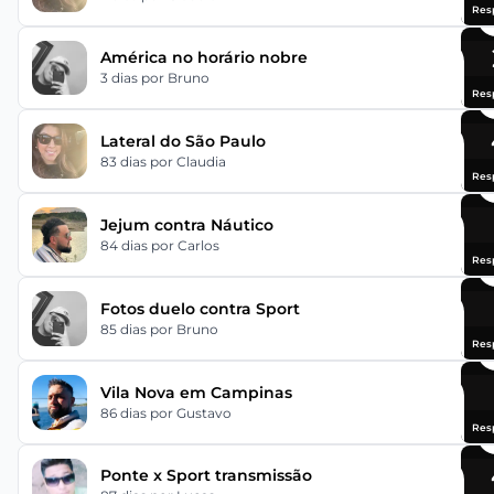
Res
América no horário nobre
3 dias
por Bruno
Res
Lateral do São Paulo
83 dias
por Claudia
Res
Jejum contra Náutico
84 dias
por Carlos
Res
Fotos duelo contra Sport
85 dias
por Bruno
Res
Vila Nova em Campinas
86 dias
por Gustavo
Res
Ponte x Sport transmissão