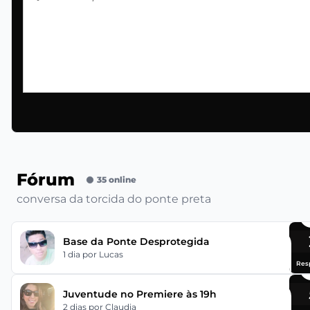
Fórum
35 online
conversa da torcida do ponte preta
Base da Ponte Desprotegida
1 dia
por Lucas
Res
Juventude no Premiere às 19h
2 dias
por Claudia