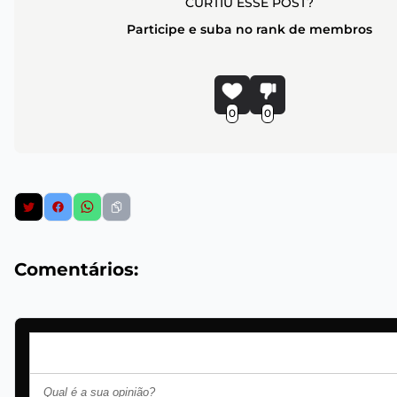
CURTIU ESSE POST?
Participe e suba no rank de membros
0
0
Comentários: