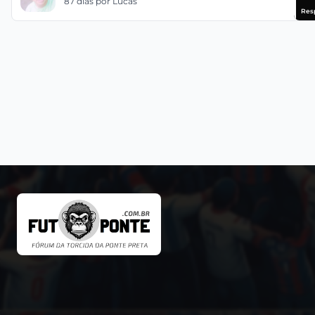
87 dias
por Lucas
Res