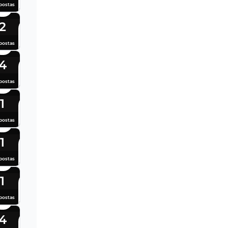
postas
2
postas
4
postas
1
postas
1
postas
1
postas
4