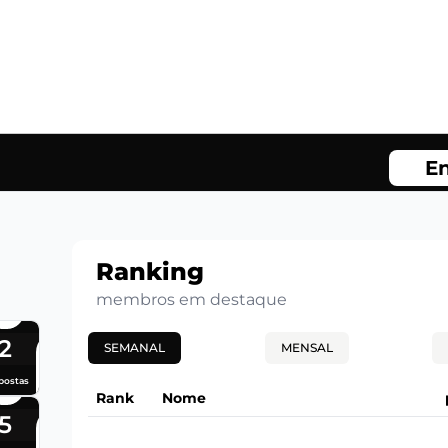
En
Ranking
membros em destaque
2
SEMANAL
MENSAL
postas
Rank
Nome
5