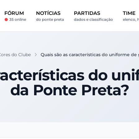
FÓRUM
NOTÍCIAS
PARTIDAS
TIME
35 online
do ponte preta
dados e classificação
elenco, h
Cores do Clube
Quais são as características do uniforme de
acterísticas do un
da Ponte Preta?