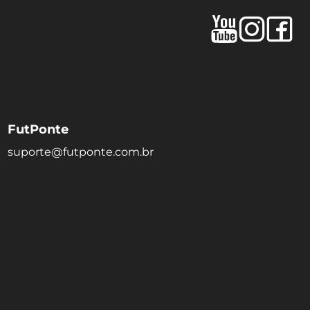
FutPonte
suporte@futponte.com.br