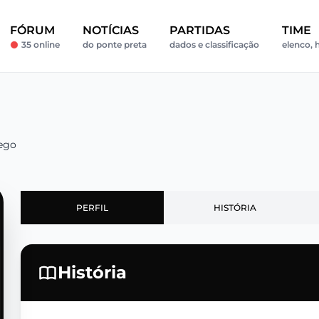
FÓRUM
NOTÍCIAS
PARTIDAS
TIME
35 online
do ponte preta
dados e classificação
elenco, h
ego
PERFIL
HISTÓRIA
História