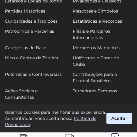
Estádios e Locais de Jogos
Rivalidades e Clássicos
Partidas Históricas
Mascotes e Símbolos
Curiosidades e Tradições
Estatísticas e Recordes
Patrocínios e Parcerias
Filiais e Parceiros
Internacionais
Categorias de Base
Momentos Marcantes
Hino e Cantos da Torcida
Uniformes e Cores do
Clube
Polêmicas e Controvérsias
Contribuições para o
Futebol Brasileiro
Ações Sociais e
Torcedores Famosos
Comunitárias
Usamos cookies para melhorar sua experiência.
Ao continuar, você aceita nossa
Política de
Aceitar
FutPonte
Privacidade
.
suporte@futponte.com.br