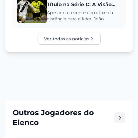
Título na Série C: A Visão
Otimista de João Gabriel
Apesar da recente derrota e da
distância para o líder, João
Gabriel, lateral da Ponte Preta,
reitera a ambição pelo títu...
Ver todas as notícias
Outros Jogadores do
Elenco