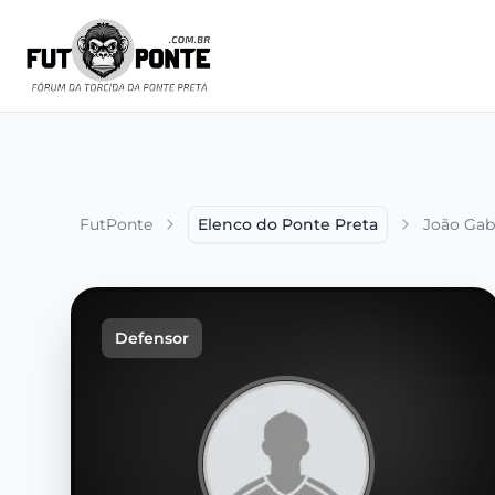
FutPonte
Elenco do Ponte Preta
João Gab
Defensor