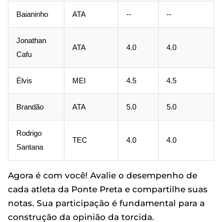
Baianinho
ATA
--
--
Jonathan
ATA
4.0
4.0
Cafu
Élvis
MEI
4.5
4.5
Brandão
ATA
5.0
5.0
Rodrigo
TEC
4.0
4.0
Santana
Agora é com você! Avalie o desempenho de
cada atleta da Ponte Preta e compartilhe suas
notas. Sua participação é fundamental para a
construção da opinião da torcida.