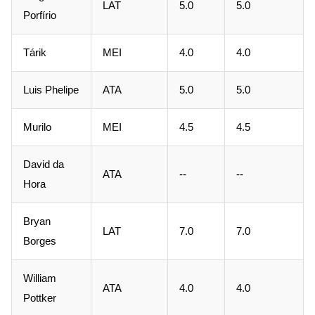
LAT
5.0
5.0
Porfírio
Tárik
MEI
4.0
4.0
Luis Phelipe
ATA
5.0
5.0
Murilo
MEI
4.5
4.5
David da
ATA
--
--
Hora
Bryan
LAT
7.0
7.0
Borges
William
ATA
4.0
4.0
Pottker