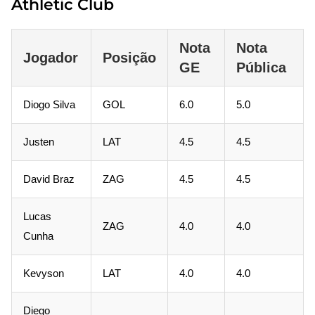
Athletic Club
Nota
Nota
Jogador
Posição
GE
Pública
Diogo Silva
GOL
6.0
5.0
Justen
LAT
4.5
4.5
David Braz
ZAG
4.5
4.5
Lucas
ZAG
4.0
4.0
Cunha
Kevyson
LAT
4.0
4.0
Diego