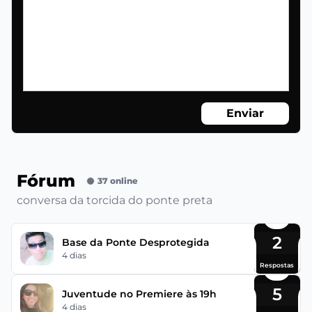
Enviar
Fórum
37 online
conversa da torcida do ponte preta
2
Base da Ponte Desprotegida
4 dias
Respostas
5
Juventude no Premiere às 19h
4 dias