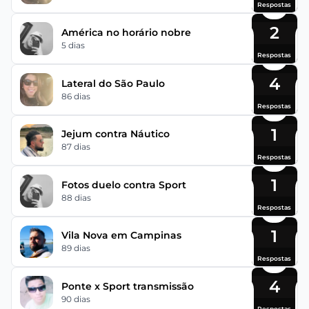
Respostas
2
América no horário nobre
5 dias
Respostas
4
Lateral do São Paulo
86 dias
Respostas
1
Jejum contra Náutico
87 dias
Respostas
1
Fotos duelo contra Sport
88 dias
Respostas
1
Vila Nova em Campinas
89 dias
Respostas
4
Ponte x Sport transmissão
90 dias
Respostas