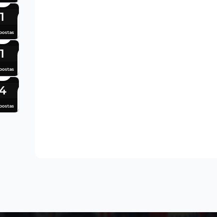
1
postas
1
postas
4
postas