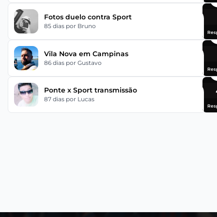
Fotos duelo contra Sport
85 dias
por Bruno
Res
Vila Nova em Campinas
86 dias
por Gustavo
Res
Ponte x Sport transmissão
87 dias
por Lucas
Res