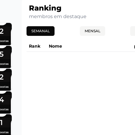
Ranking
membros em destaque
2
SEMANAL
MENSAL
postas
Rank
Nome
5
postas
2
postas
4
postas
1
postas