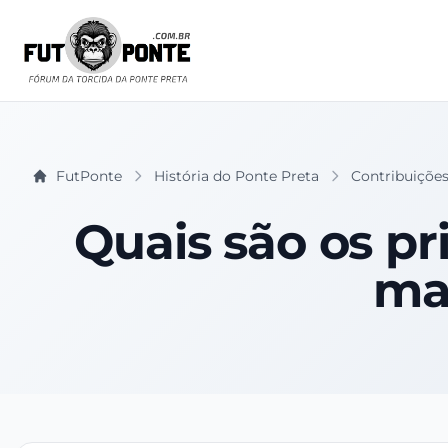
FutPonte
História do Ponte Preta
Contribuições
Quais são os pr
mai