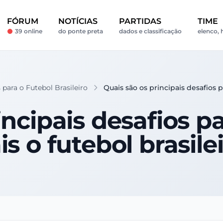
FÓRUM
NOTÍCIAS
PARTIDAS
TIME
39 online
do ponte preta
dados e classificação
elenco, 
 para o Futebol Brasileiro
Quais são os principais desafios p
incipais desafios pa
s o futebol brasile