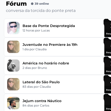
Fórum
39 online
conversa da torcida do ponte preta
Base da Ponte Desprotegida
12 horas
por Lucas
Res
Juventude no Premiere às 19h
1 dia
por Claudia
Res
América no horário nobre
2 dias
por Bruno
Res
Lateral do São Paulo
83 dias
por Claudia
Res
Jejum contra Náutico
84 dias
por Carlos
Res