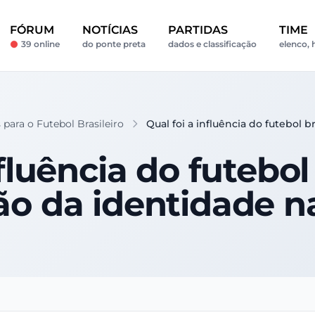
FÓRUM
NOTÍCIAS
PARTIDAS
TIME
39 online
do ponte preta
dados e classificação
elenco, 
 para o Futebol Brasileiro
Qual foi a influência do futebol 
fluência do futebol
o da identidade n