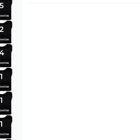
5
postas
2
postas
4
postas
1
postas
1
postas
1
postas