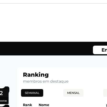
En
Ranking
membros em destaque
2
SEMANAL
MENSAL
postas
Rank
Nome