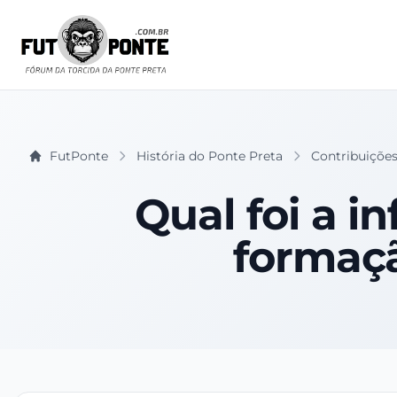
FutPonte
História do Ponte Preta
Contribuições
Qual foi a in
formaçã