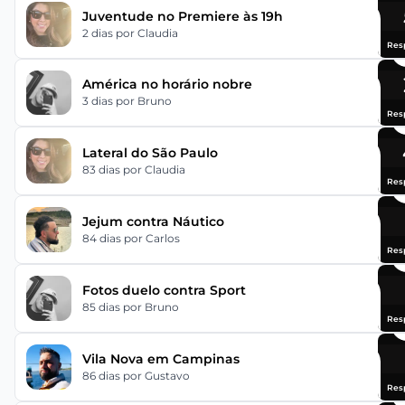
Juventude no Premiere às 19h
2 dias
por Claudia
Res
América no horário nobre
3 dias
por Bruno
Res
Lateral do São Paulo
83 dias
por Claudia
Res
Jejum contra Náutico
84 dias
por Carlos
Res
Fotos duelo contra Sport
85 dias
por Bruno
Res
Vila Nova em Campinas
86 dias
por Gustavo
Res