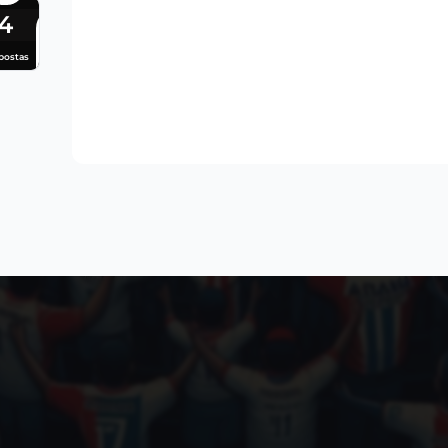
4
postas