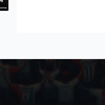
4
postas