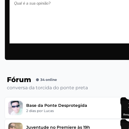
Fórum
34 online
conversa da torcida do ponte preta
Base da Ponte Desprotegida
2 dias
por Lucas
Res
Juventude no Premiere às 19h