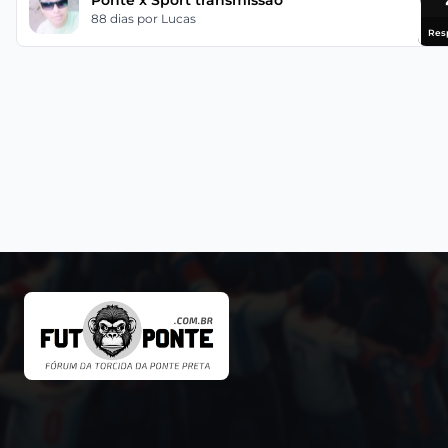
Ponte x Sport transmissão
88 dias
por Lucas
Res