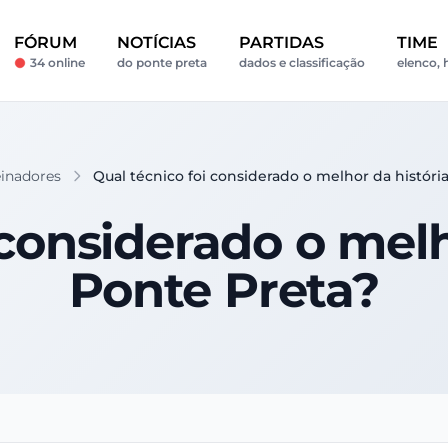
FÓRUM
NOTÍCIAS
PARTIDAS
TIME
34 online
do ponte preta
dados e classificação
elenco, 
einadores
Qual técnico foi considerado o melhor da históri
 considerado o melh
Ponte Preta?