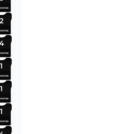
postas
2
postas
4
postas
1
postas
1
postas
1
postas