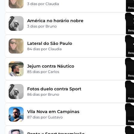
3 dias
por Claudia
Res
América no horário nobre
3 dias
por Bruno
Res
Lateral do São Paulo
84 dias
por Claudia
Res
Jejum contra Náutico
85 dias
por Carlos
Res
Fotos duelo contra Sport
86 dias
por Bruno
Res
Vila Nova em Campinas
87 dias
por Gustavo
Res