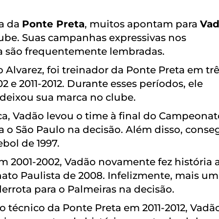
ia da
Ponte Preta
, muitos apontam para
Vad
lube. Suas campanhas expressivas nos
da são frequentemente lembradas.
lvarez, foi treinador da Ponte Preta em tr
02 e 2011-2012. Durante esses períodos, ele
e deixou sua marca no clube.
a, Vadão levou o time à final do Campeonat
a o São Paulo na decisão. Além disso, conse
bol de 1997.
 2001-2002, Vadão novamente fez história 
nato Paulista de 2008. Infelizmente, mais um
rrota para o Palmeiras na decisão.
técnico da Ponte Preta em 2011-2012, Vadão