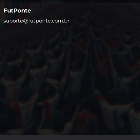
FutPonte
suporte@futponte.com.br