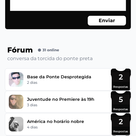
Enviar
Fórum
31 online
conversa da torcida do ponte preta
2
Base da Ponte Desprotegida
2 dias
Respostas
5
Juventude no Premiere às 19h
3 dias
Respostas
2
América no horário nobre
4 dias
Respostas