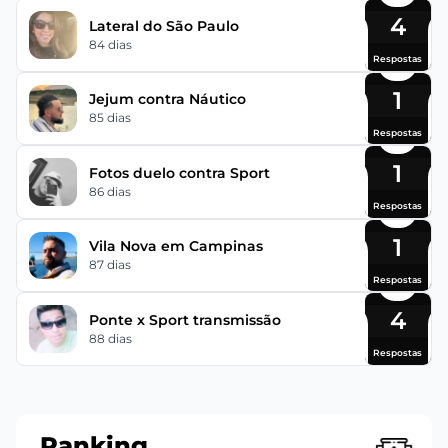
4
Lateral do São Paulo
84 dias
Respostas
1
Jejum contra Náutico
85 dias
Respostas
1
Fotos duelo contra Sport
86 dias
Respostas
1
Vila Nova em Campinas
87 dias
Respostas
4
Ponte x Sport transmissão
88 dias
Respostas
Ranking