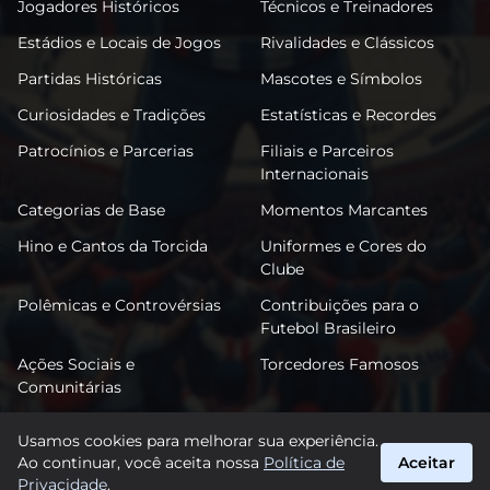
Jogadores Históricos
Técnicos e Treinadores
Estádios e Locais de Jogos
Rivalidades e Clássicos
Partidas Históricas
Mascotes e Símbolos
Curiosidades e Tradições
Estatísticas e Recordes
Patrocínios e Parcerias
Filiais e Parceiros
Internacionais
Categorias de Base
Momentos Marcantes
Hino e Cantos da Torcida
Uniformes e Cores do
Clube
Polêmicas e Controvérsias
Contribuições para o
Futebol Brasileiro
Ações Sociais e
Torcedores Famosos
Comunitárias
Usamos cookies para melhorar sua experiência.
Ao continuar, você aceita nossa
Política de
Aceitar
FutPonte
Privacidade
.