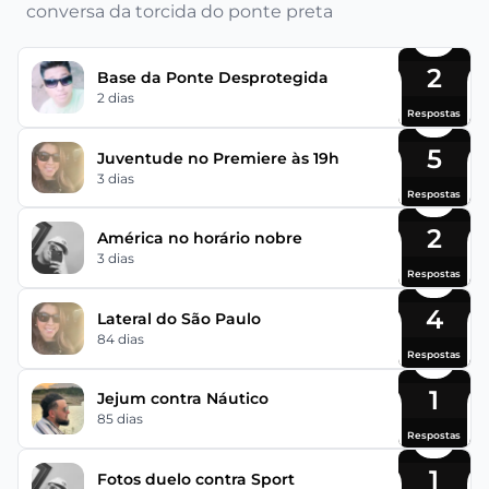
conversa da torcida do ponte preta
2
Base da Ponte Desprotegida
2 dias
Respostas
5
Juventude no Premiere às 19h
3 dias
Respostas
2
América no horário nobre
3 dias
Respostas
4
Lateral do São Paulo
84 dias
Respostas
1
Jejum contra Náutico
85 dias
Respostas
1
Fotos duelo contra Sport