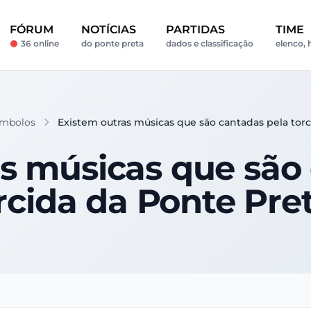
FÓRUM
NOTÍCIAS
PARTIDAS
TIME
36 online
do ponte preta
dados e classificação
elenco, 
ímbolos
Existem outras músicas que são cantadas pela tor
s músicas que são
rcida da Ponte Pre