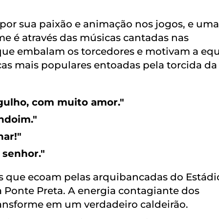
por sua paixão e animação nos jogos, e uma
me é através das músicas cantadas nas
 que embalam os torcedores e motivam a eq
s mais populares entoadas pela torcida da
gulho, com muito amor."
ndoim."
ar!"
 senhor."
s que ecoam pelas arquibancadas do Estádi
a Ponte Preta. A energia contagiante dos
ransforme em um verdadeiro caldeirão.