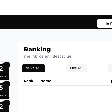
En
Ranking
membros em destaque
2
SEMANAL
MENSAL
postas
Rank
Nome
5
postas
2