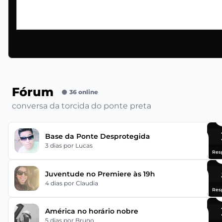
Fórum
36 online
conversa da torcida do ponte preta
Base da Ponte Desprotegida
3 dias
por Lucas
Res
Juventude no Premiere às 19h
4 dias
por Claudia
Res
América no horário nobre
5 dias
por Bruno