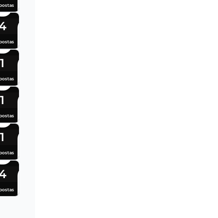
postas
4
postas
1
postas
1
postas
1
postas
4
postas