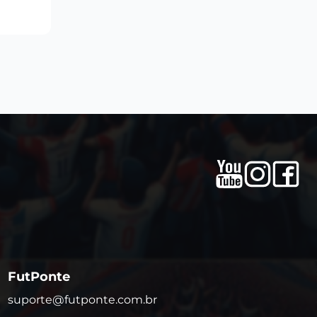
FutPonte
suporte@futponte.com.br