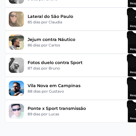
Res
Lateral do São Paulo
85 dias
por Claudia
Res
Jejum contra Náutico
86 dias
por Carlos
Res
Fotos duelo contra Sport
87 dias
por Bruno
Res
Vila Nova em Campinas
88 dias
por Gustavo
Res
Ponte x Sport transmissão
89 dias
por Lucas
Res