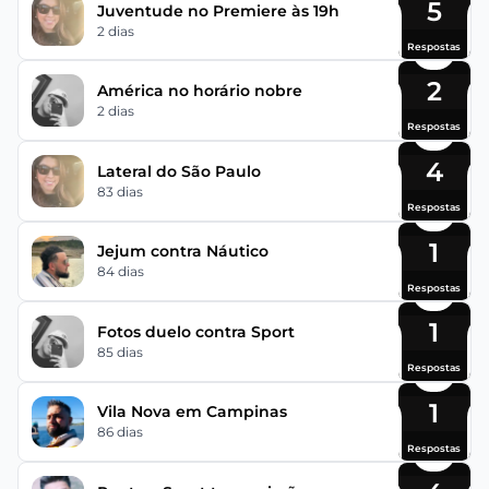
5
Juventude no Premiere às 19h
2 dias
Respostas
2
América no horário nobre
2 dias
Respostas
4
Lateral do São Paulo
83 dias
Respostas
1
Jejum contra Náutico
84 dias
Respostas
1
Fotos duelo contra Sport
85 dias
Respostas
1
Vila Nova em Campinas
86 dias
Respostas