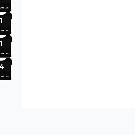
postas
1
postas
1
postas
4
postas