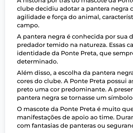
A história por trás do mascote da Pon
clube decidiu adotar a pantera negra 
agilidade e força do animal, caracterís
campo.
A pantera negra é conhecida por sua 
predador temido na natureza. Essas ca
identidade da Ponte Preta, que sempr
determinado.
Além disso, a escolha da pantera neg
cores do clube. A Ponte Preta possui 
preto uma cor predominante. A presen
pantera negra se tornasse um símbolo 
O mascote da Ponte Preta é muito quer
manifestações de apoio ao time. Duran
com fantasias de panteras ou segura