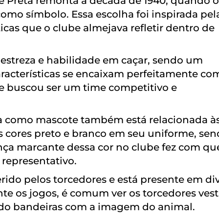
te Preta remonta à década de 1940, quando o
como símbolo. Essa escolha foi inspirada pel
ticas que o clube almejava refletir dentro de
destreza e habilidade em caçar, sendo um
racterísticas se encaixam perfeitamente co
e buscou ser um time competitivo e
ra como mascote também está relacionada à
as cores preto e branco em seu uniforme, sen
ça marcante dessa cor no clube fez com qu
representativo.
ido pelos torcedores e está presente em di
te os jogos, é comum ver os torcedores ves
ndo bandeiras com a imagem do animal.