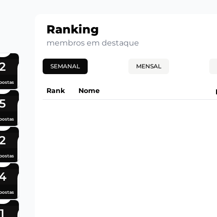
Ranking
membros em destaque
2
SEMANAL
MENSAL
postas
Rank
Nome
5
postas
2
postas
4
postas
1