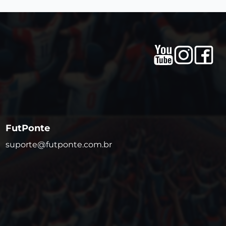
FutPonte
suporte@futponte.com.br