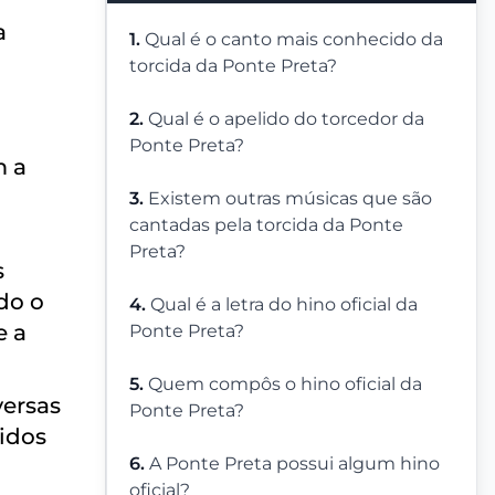
a
1.
Qual é o canto mais conhecido da
torcida da Ponte Preta?
2.
Qual é o apelido do torcedor da
Ponte Preta?
m a
3.
Existem outras músicas que são
cantadas pela torcida da Ponte
Preta?
s
do o
4.
Qual é a letra do hino oficial da
e a
Ponte Preta?
5.
Quem compôs o hino oficial da
versas
Ponte Preta?
tidos
6.
A Ponte Preta possui algum hino
oficial?