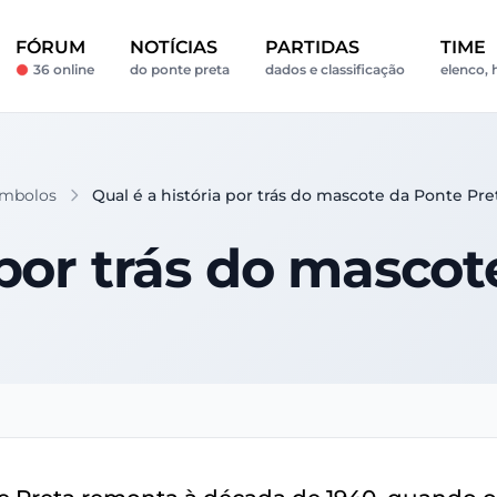
FÓRUM
NOTÍCIAS
PARTIDAS
TIME
36 online
do ponte preta
dados e classificação
elenco, 
ímbolos
Qual é a história por trás do mascote da Ponte Pre
 por trás do masco