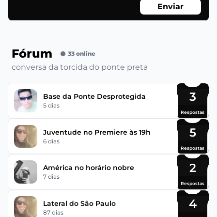
Enviar
Fórum
33 online
conversa da torcida do ponte preta
3
Base da Ponte Desprotegida
5 dias
Respostas
5
Juventude no Premiere às 19h
6 dias
Respostas
2
América no horário nobre
7 dias
Respostas
4
Lateral do São Paulo
87 dias