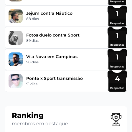
Respostas
1
Jejum contra Náutico
88 dias
Respostas
1
Fotos duelo contra Sport
89 dias
Respostas
1
Vila Nova em Campinas
90 dias
Respostas
4
Ponte x Sport transmissão
91 dias
Respostas
Ranking
membros em destaque