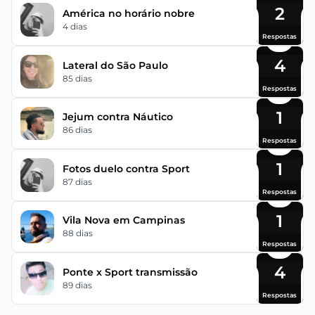
2
América no horário nobre
4 dias
Respostas
4
Lateral do São Paulo
85 dias
Respostas
1
Jejum contra Náutico
86 dias
Respostas
1
Fotos duelo contra Sport
87 dias
Respostas
1
Vila Nova em Campinas
88 dias
Respostas
4
Ponte x Sport transmissão
89 dias
Respostas