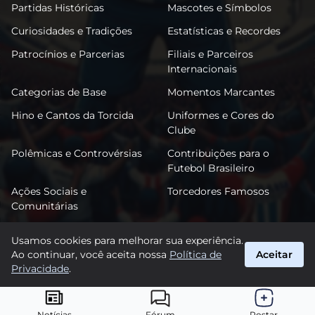
Partidas Históricas
Mascotes e Símbolos
Curiosidades e Tradições
Estatísticas e Recordes
Patrocínios e Parcerias
Filiais e Parceiros
Internacionais
Categorias de Base
Momentos Marcantes
Hino e Cantos da Torcida
Uniformes e Cores do
Clube
Polêmicas e Controvérsias
Contribuições para o
Futebol Brasileiro
Ações Sociais e
Torcedores Famosos
Comunitárias
Usamos cookies para melhorar sua experiência.
Ao continuar, você aceita nossa
Política de
Aceitar
FutPonte
Privacidade
.
suporte@futponte.com.br
© 2026 FutPonte. Todos os direitos reservados.
Notícias
Fórum
Postar