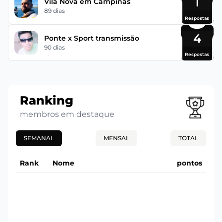
1
Vila Nova em Campinas
89 dias
Respostas
4
Ponte x Sport transmissão
90 dias
Respostas
Ranking
membros em destaque
SEMANAL
MENSAL
TOTAL
Rank
Nome
pontos