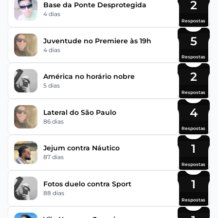
2
Base da Ponte Desprotegida
4 dias
Respostas
5
Juventude no Premiere às 19h
4 dias
Respostas
2
América no horário nobre
5 dias
Respostas
4
Lateral do São Paulo
86 dias
Respostas
1
Jejum contra Náutico
87 dias
Respostas
1
Fotos duelo contra Sport
88 dias
Respostas