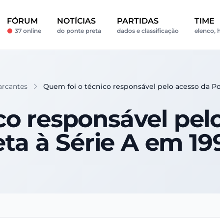
FÓRUM
NOTÍCIAS
PARTIDAS
TIME
37 online
do ponte preta
dados e classificação
elenco, h
rcantes
Quem foi o técnico responsável pelo acesso da Po
co responsável pel
eta à Série A em 19