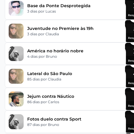
Base da Ponte Desprotegida
3 dias
por Lucas
Res
Juventude no Premiere às 19h
3 dias
por Claudia
Res
América no horário nobre
4 dias
por Bruno
Res
Lateral do São Paulo
85 dias
por Claudia
Res
Jejum contra Náutico
86 dias
por Carlos
Res
Fotos duelo contra Sport
87 dias
por Bruno
Res