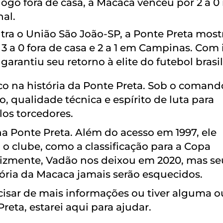
ogo fora de casa, a Macaca venceu por 2 a 0
nal.
ra o União São João-SP, a Ponte Preta most
 3 a 0 fora de casa e 2 a 1 em Campinas. Com 
garantiu seu retorno à elite do futebol brasil
co na história da Ponte Preta. Sob o comand
 qualidade técnica e espírito de luta para
los torcedores.
 Ponte Preta. Além do acesso em 1997, ele
o clube, como a classificação para a Copa
elizmente, Vadão nos deixou em 2020, mas se
tória da Macaca jamais serão esquecidos.
isar de mais informações ou tiver alguma o
reta, estarei aqui para ajudar.