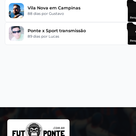
Vila Nova em Campinas
88 dias
por Gustavo
Res
Ponte x Sport transmissão
89 dias
por Lucas
Res