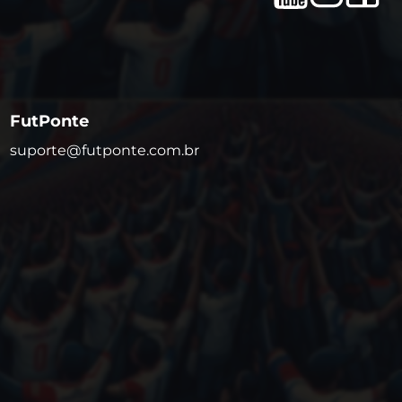
FutPonte
suporte@futponte.com.br