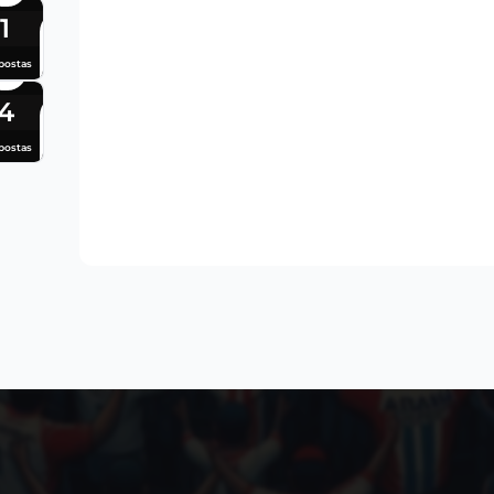
1
postas
4
postas