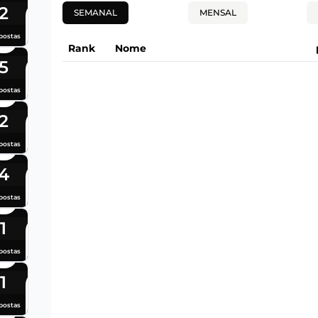
2
SEMANAL
MENSAL
postas
Rank
Nome
5
postas
2
postas
4
postas
1
postas
1
postas