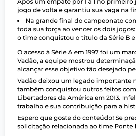
Após um empate por 1 a 1 no primeiro j
jogo de volta e garantiu sua vaga na fi
Na grande final do campeonato cont
toda sua força ao vencer os dois jogos:
o time conquistou o título da Série B e 
O acesso à Série A em 1997 foi um mar
Vadão, a equipe mostrou determinação,
alcançar esse objetivo tão desejado pe
Vadão deixou um legado importante na
também conquistou outros feitos com 
Libertadores da América em 2013. Inf
trabalho e sua contribuição para a his
Espero que goste do conteúdo! Se prec
solicitação relacionada ao time Ponte P